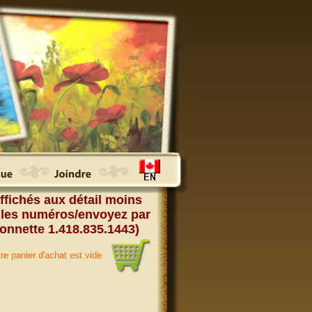
ffichés aux détail moins
 les numéros/envoyez par
onnette 1.418.835.1443)
re panier d'achat est vide