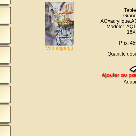
Tabl
Grand
AC=acrylique,AQ
Modèle: .AQ
18X
Prix: 45
Voir apperçu
Quantité dési
Aquar