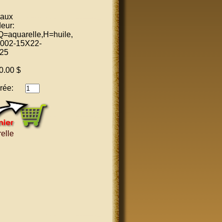
eaux
eur:
=aquarelle,H=huile,
1002-15X22-
25
0.00 $
rée:
elle