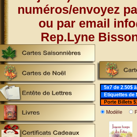
numéros/envoyez par
ou par email inf
Rep.Lyne Bisson
5x7 de 2.50$ à
Etiquettes de 
Porte Billets 
Modèle
P