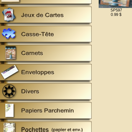
SP597
0.99 $